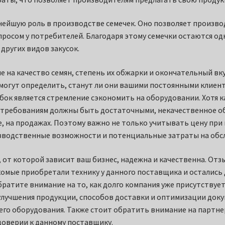
нейшую роль в производстве семечек. Оно позволяет произв
просом у потребителей. Благодаря этому семечки остаются од
других видов закусок.
 на качество семян, степень их обжарки и окончательный вк
могут определить, станут ли они вашими постоянными клиент
ок является стремление сэкономить на оборудовании. Хотя к
 требованиям должны быть достаточными, некачественное о
ге, на продажах. Поэтому важно не только учитывать цену пр
зводственные возможности и потенциальные затраты на обс
, от которой зависит ваш бизнес, надежна и качественна. От
акомые приобретали технику у данного поставщика и остались 
братите внимание на то, как долго компания уже присутствует
улучшения продукции, способов доставки и оптимизации док
 его оборудования. Также стоит обратить внимание на партн
доверии к данному поставщику.