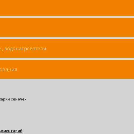
и, водонагреватели
дования
жарки семечек
омментарий