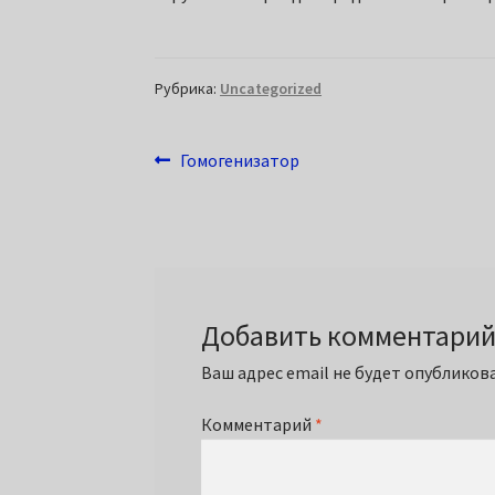
Рубрика:
Uncategorized
Навигация
Предыдущая
Гомогенизатор
запись:
по
записям
Добавить комментари
Ваш адрес email не будет опубликова
Комментарий
*