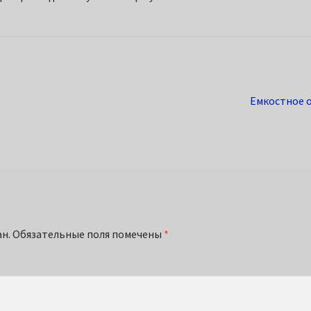
Следующая
Емкостное 
запись:
й
н.
Обязательные поля помечены
*