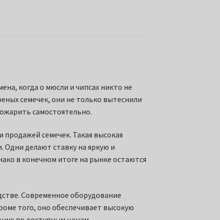
ена, когда о мюсли и чипсах никто не
еных семечек, они не только вытеснили
 пожарить самостоятельно.
и продажей семечек. Такая высокая
 Одни делают ставку на яркую и
нако в конечном итоге на рынке остаются
одстве. Современное оборудование
Кроме того, оно обеспечивает высокую
цию по доступным ценам.