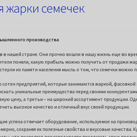
я жарки семечек
омышленного производства
в в нашей стране. Они прочно вошли в нашу жизнь еще во врем
тели поняли, какую прибыль можно получить от продажи жар
 стерли из памяти населения мысль о том, что семечки можно
о сотен предприятий, которые занимаются жаркой, фасовкой 
скать уникальные преимущества перед своими конкурентами.
зкую цену, а третьи – на широкий ассортимент продукции. Од
ечить высокое качество и отличный вкус своей продукции.
ющие успеха отвечает оборудование, используемое на произв
мерно, сохраняя их полезные свойства и вкусовые качества. 
аты, что позволяет производителям предлагать свою продук