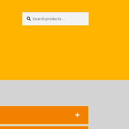
Search
Search
for: