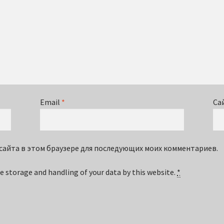
Email
*
Са
с сайта в этом браузере для последующих моих комментариев.
e storage and handling of your data by this website.
*