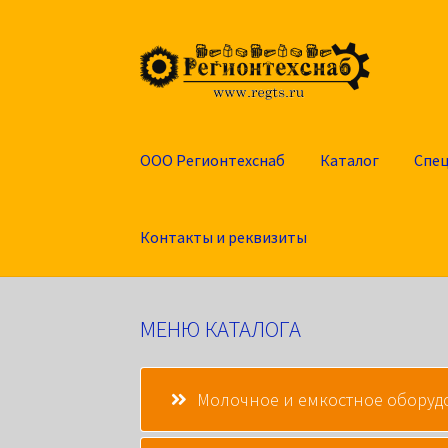
Перейти
Перейти
к
к
навигации
содержимому
ООО Регионтехснаб
Каталог
Спе
Контакты и реквизиты
МЕНЮ КАТАЛОГА
Молочное и емкостное оборуд