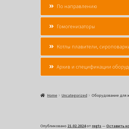
По направлению
Гомогенизаторы
Котлы плавители, сироповарк
Архив и спецификации обору
Home
Uncategorized
Оборудование для 
Опубликовано
21.02.2024
от
regts
—
Оставить к