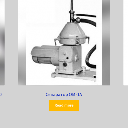
0
Сепаратор ОМ-1А
Read more