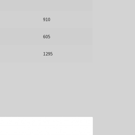
910
605
1295