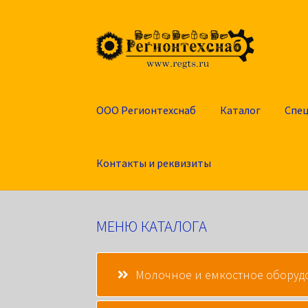
Перейти
Перейти
к
к
навигации
содержимому
ООО Регионтехснаб
Каталог
Спе
Контакты и реквизиты
МЕНЮ КАТАЛОГА
Молочное и емкостное оборуд