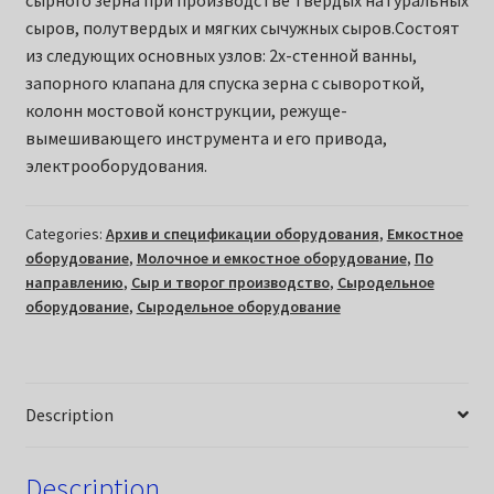
сырного зерна при производстве твердых натуральных
сыров, полутвердых и мягких сычужных сыров.Состоят
из следующих основных узлов: 2х-стенной ванны,
запорного клапана для спуска зерна с сывороткой,
колонн мостовой конструкции, режуще-
вымешивающего инструмента и его привода,
электрооборудования.
Categories:
Архив и спецификации оборудования
,
Емкостное
оборудование
,
Молочное и емкостное оборудование
,
По
направлению
,
Сыр и творог производство
,
Сыродельное
оборудование
,
Сыродельное оборудование
Description
Description